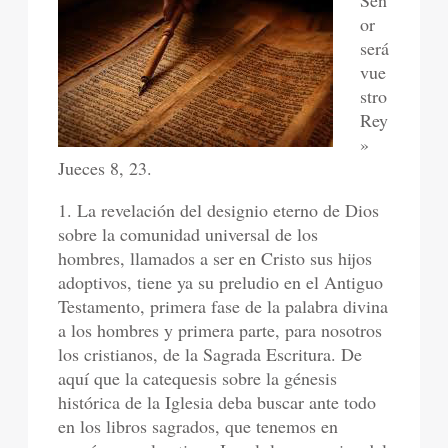
Señ
or
será
vue
stro
Rey
»
Jueces 8, 23.
1. La revelación del designio eterno de Dios
sobre la comunidad universal de los
hombres, llamados a ser en Cristo sus hijos
adoptivos, tiene ya su preludio en el Antiguo
Testamento, primera fase de la palabra divina
a los hombres y primera parte, para nosotros
los cristianos, de la Sagrada Escritura. De
aquí que la catequesis sobre la génesis
histórica de la Iglesia deba buscar ante todo
en los libros sagrados, que tenemos en