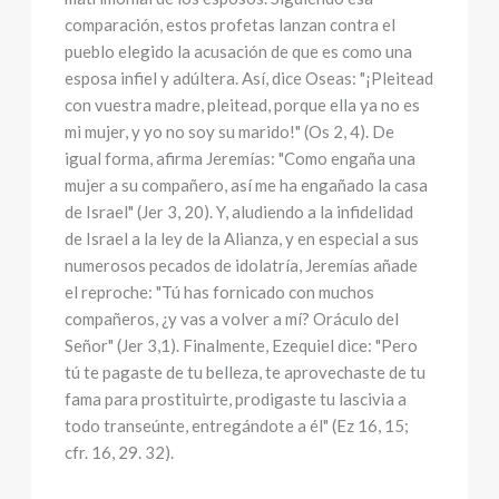
comparación, estos profetas lanzan contra el
pueblo elegido la acusación de que es como una
esposa infiel y adúltera. Así, dice Oseas: "¡Pleitead
con vuestra madre, pleitead, porque ella ya no es
mi mujer, y yo no soy su marido!" (Os 2, 4). De
igual forma, afirma Jeremías: "Como engaña una
mujer a su compañero, así me ha engañado la casa
de Israel" (Jer 3, 20). Y, aludiendo a la infidelidad
de Israel a la ley de la Alianza, y en especial a sus
numerosos pecados de idolatría, Jeremías añade
el reproche: "Tú has fornicado con muchos
compañeros, ¿y vas a volver a mí? Oráculo del
Señor" (Jer 3,1). Finalmente, Ezequiel dice: "Pero
tú te pagaste de tu belleza, te aprovechaste de tu
fama para prostituirte, prodigaste tu lascivia a
todo transeúnte, entregándote a él" (Ez 16, 15;
cfr. 16, 29. 32).