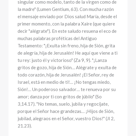
singular como modelo, tanto de la virgen como de
la madre" (Lumen Gentium, 63). Con mucha razón
el mensaje enviado por Dios salud María, desde el
primer momento, con la palabra Xaire (que quiere
decir "alégrate"). En este saludo resuena el eco de
muchas palabras proféticas del Antiguo
Testamento: "¡Exulta sin freno, hija de Sión, grita
de alegría, hija de Jerusalén! He aquí que viene a ti
tu rey: justo él y victorioso" (Za 9, 9). "¡Lanza
gritos de gozo, hija de Sión… Alégrate y exulta de
todo corazón, hija de Jerusalén! ¡El Señor, rey de
Israel, está en medio de ti!… ¡No tengas miedo,
Sión!… Un poderoso salvador… te renueva por su
amor; danza por ti con gritos de júbilo" (So
3,14.17). "No temas, suelo, jubila y regocíjate,
porque el Señor hace grandezas… ¡Hijos de Sión,
jubilad, alegraos en el Señor, vuestro Dios!" (Jl 2,
21.23).