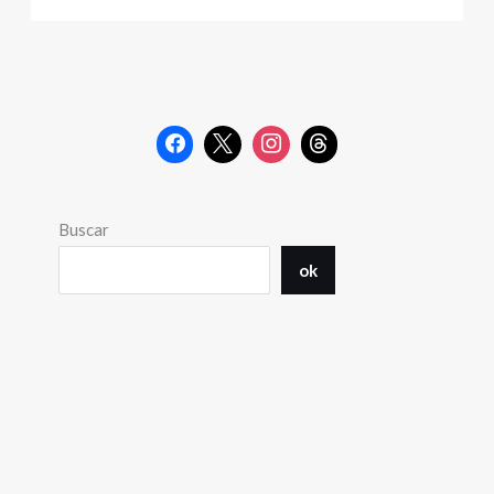
Buscar
ok