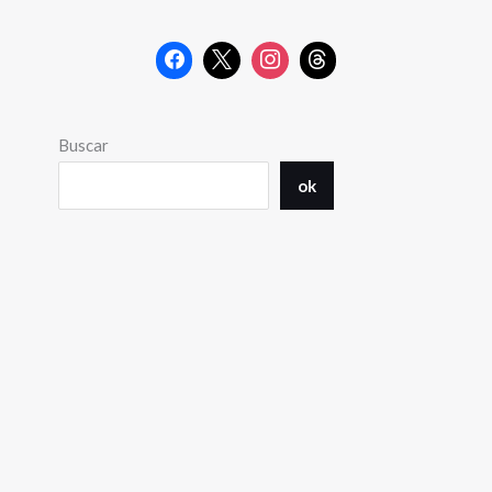
Buscar
ok