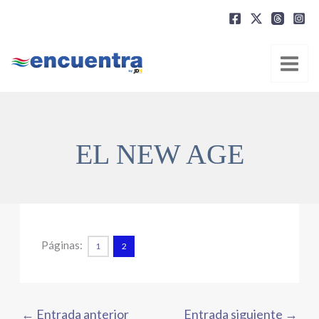
Ir
al
contenido
EL NEW AGE
Páginas:
1
2
←
Entrada anterior
Entrada siguiente
→