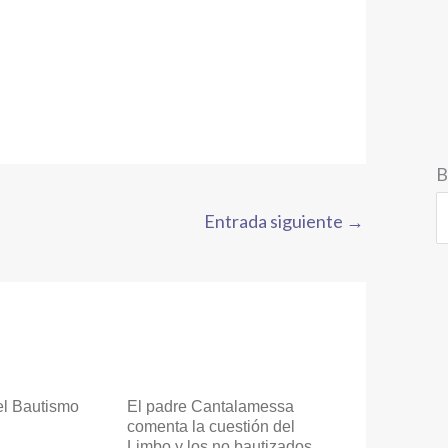
B
Entrada siguiente
→
el Bautismo
El padre Cantalamessa
comenta la cuestión del
Limbo y los no bautizados