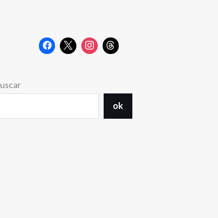
uscar
ok