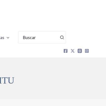
Buscar
tas
por:
ITU