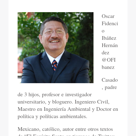
Oscar
Fidenci
o
Ibáñez
Hernán
dez
@OFI
banez
Casado
, padre
de 3 hijos, profesor e investigador
universitario, y bloguero. Ingeniero Civil,
Maestro en Ingeniería Ambiental y Doctor en
política y políticas ambientales.
Mexicano, católico, autor entre otros textos
de “El Espíritu Santo en tiempos de Twitter: