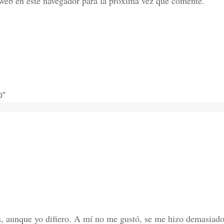
web en este navegador para la próxima vez que comente.
o”
s, aunque yo difiero. A mí no me gustó, se me hizo demasiado 