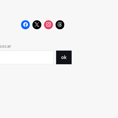
uscar
ok