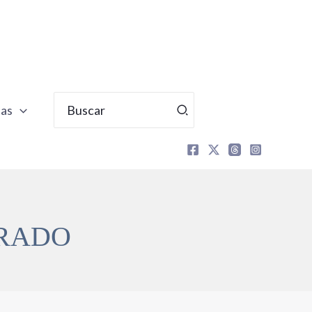
Buscar
tas
por:
ERADO