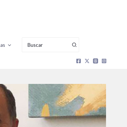
Buscar
tas
por: