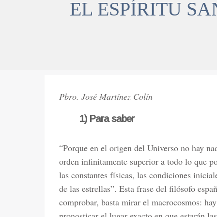
EL ESPÍRITU SA
Pbro. José Martínez Colín
1) Para saber
“Porque en el origen del Universo no hay nad
orden infinitamente superior a todo lo que
las constantes físicas, las condiciones inici
de las estrellas”. Esta frase del filósofo esp
comprobar, basta mirar el macrocosmos: hay t
pronosticar el lugar exacto en que estarán la