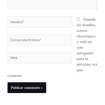
Nombre*
Guarda
mi nombre,
correo
electrónico
Correo
y web en
electrónico*
este
navegador
Web
para la
próxima vez
que
comente.