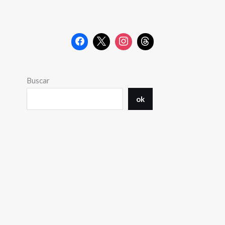
Buscar
ok