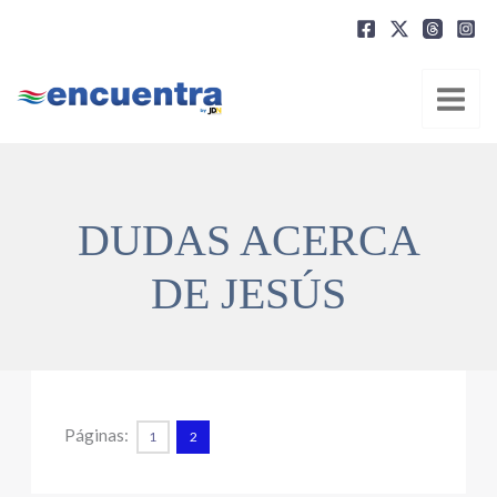
Ir
al
contenido
DUDAS ACERCA
DE JESÚS
Páginas:
1
2