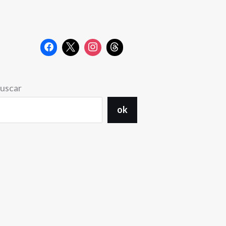
uscar
ok