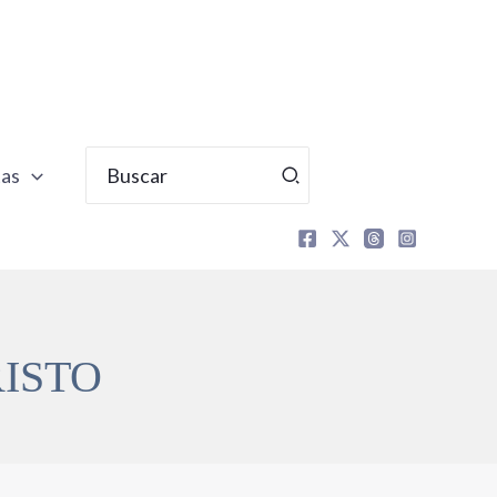
Buscar
tas
por:
RISTO