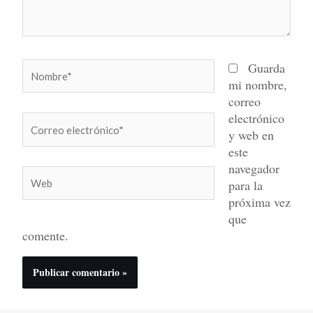
Nombre*
Guarda
mi nombre,
correo
electrónico
Correo
y web en
electrónico*
este
navegador
Web
para la
próxima vez
que
comente.