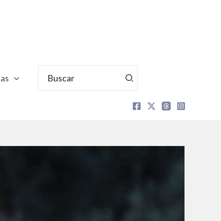
Buscar
tas
por: