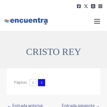
Ir
al
contenido
CRISTO REY
Páginas:
1
2
←
Entrada anterior
Entrada siguiente
→