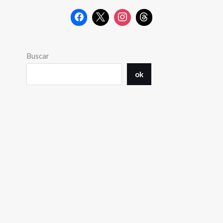
Buscar
ok