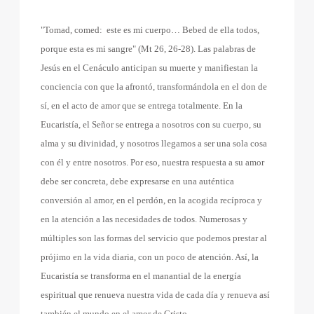
"Tomad, comed:
este es mi cuerpo… Bebed de ella todos,
porque esta es mi sangre" (Mt 26, 26-28). Las palabras de
Jesús en el Cenáculo anticipan su muerte y manifiestan la
conciencia con que la afrontó, transformándola en el don de
sí, en el acto de amor que se entrega totalmente. En la
Eucaristía, el Señor se entrega a nosotros con su cuerpo, su
alma y su divinidad, y nosotros llegamos a ser una sola cosa
con él y entre nosotros. Por eso, nuestra respuesta a su amor
debe ser concreta, debe expresarse en una auténtica
conversión al amor, en el perdón, en la acogida recíproca y
en la atención a las necesidades de todos. Numerosas y
múltiples son las formas del servicio que podemos prestar al
prójimo en la vida diaria, con un poco de atención. Así, la
Eucaristía se transforma en el manantial de la energía
espiritual que renueva nuestra vida de cada día y renueva así
también el mundo en el amor de Cristo.