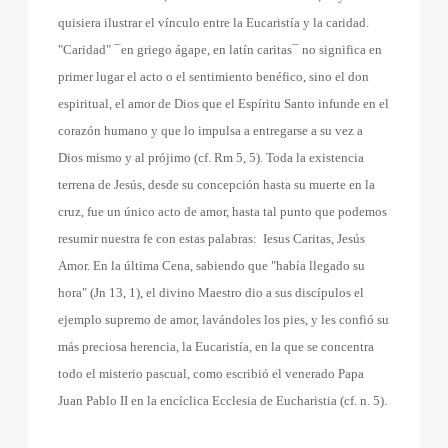
quisiera ilustrar el vínculo entre la Eucaristía y la caridad.
"Caridad" ¯en griego ágape, en latín caritas¯ no significa en
primer lugar el acto o el sentimiento benéfico, sino el don
espiritual, el amor de Dios que el Espíritu Santo infunde en el
corazón humano y que lo impulsa a entregarse a su vez a
Dios mismo y al prójimo (cf. Rm 5, 5). Toda la existencia
terrena de Jesús, desde su concepción hasta su muerte en la
cruz, fue un único acto de amor, hasta tal punto que podemos
resumir nuestra fe con estas palabras:
Iesus Caritas, Jesús
Amor. En la última Cena, sabiendo que "había llegado su
hora" (Jn 13, 1), el divino Maestro dio a sus discípulos el
ejemplo supremo de amor, lavándoles los pies, y les confió su
más preciosa herencia, la Eucaristía, en la que se concentra
todo el misterio pascual, como escribió el venerado Papa
Juan Pablo II en la encíclica Ecclesia de Eucharistia (cf. n. 5).