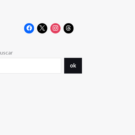
uscar
ok