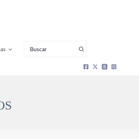
Buscar
tas
por:
OS