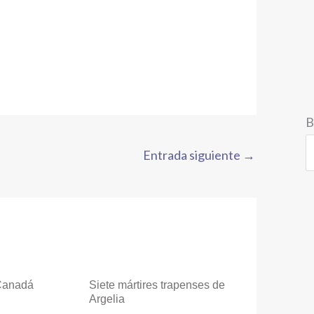
B
Entrada siguiente
→
 Canadá
Siete mártires trapenses de
Argelia