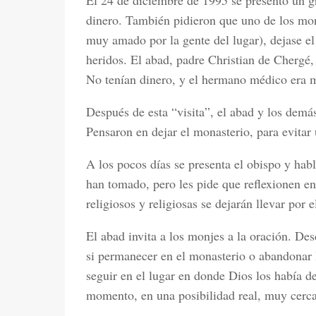
El 24 de diciembre de 1995 se presentó un gr
dinero. También pidieron que uno de los mo
muy amado por la gente del lugar), dejase el 
heridos. El abad, padre Christian de Chergé,
No tenían dinero, y el hermano médico era m
Después de esta “visita”, el abad y los demás
Pensaron en dejar el monasterio, para evitar 
A los pocos días se presenta el obispo y hab
han tomado, pero les pide que reflexionen en
religiosos y religiosas se dejarán llevar por
El abad invita a los monjes a la oración. De
si permanecer en el monasterio o abandonar l
seguir en el lugar en donde Dios los había de
momento, en una posibilidad real, muy cerc