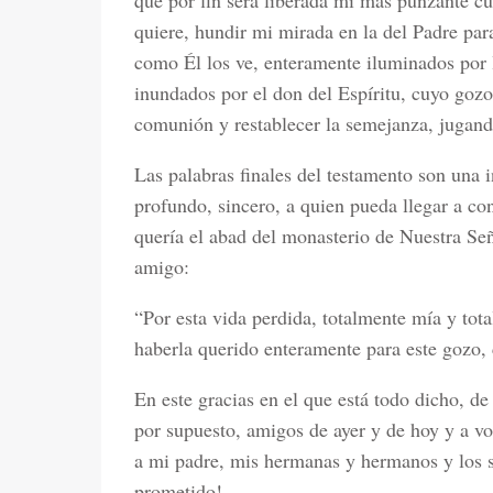
que por fin será liberada mi más punzante cu
quiere, hundir mi mirada en la del Padre para
como Él los ve, enteramente iluminados por la
inundados por el don del Espíritu, cuyo gozo 
comunión y restablecer la semejanza, jugando
Las palabras finales del testamento son una 
profundo, sincero, a quien pueda llegar a co
quería el abad del monasterio de Nuestra Se
amigo:
“Por esta vida perdida, totalmente mía y tot
haberla querido enteramente para este gozo, 
En este gracias en el que está todo dicho, de
por supuesto, amigos de ayer y de hoy y a v
a mi padre, mis hermanas y hermanos y los s
prometido!.