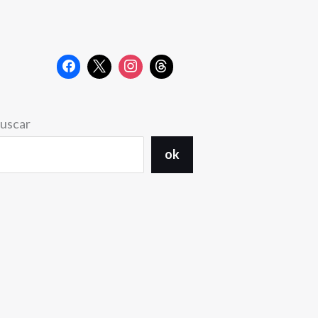
uscar
ok