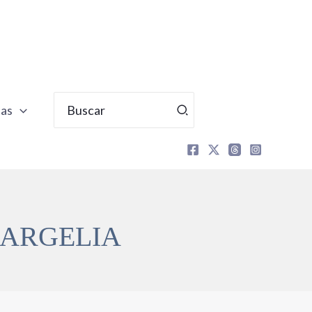
Buscar
tas
por:
 ARGELIA