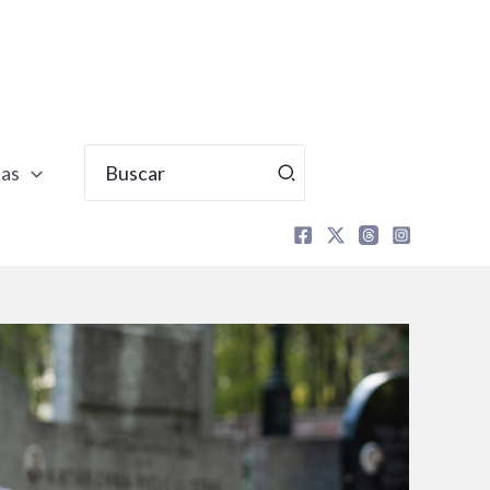
Buscar
tas
por: