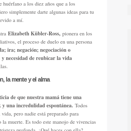
huérfano a los diez años que a los
uiero simplemente darte algunas ideas para tu
rvido a mí.
Elizabeth Kübler-Ross,
atra
pionera en los
iativos, el proceso de duelo en una persona
da; ira; negación; negociación o
; y necesidad de reubicar la vida
las.
n, la mente y el alma
ticia de que nuestra mamá tiene una
 y una incredulidad espontánea.
Todos
 vida, pero nadie está preparado para
o la muerte. Es todo este manojo de vivencias
tristeza profunda. ¿Qué haces con ella?