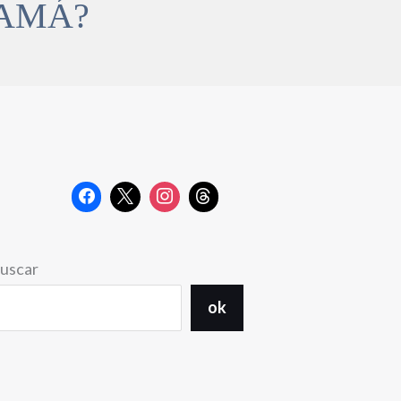
MAMÁ?
uscar
ok