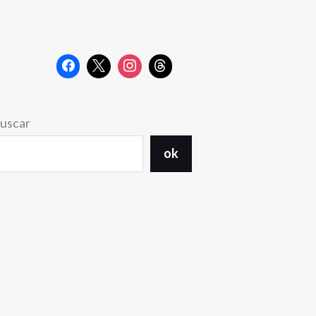
uscar
ok