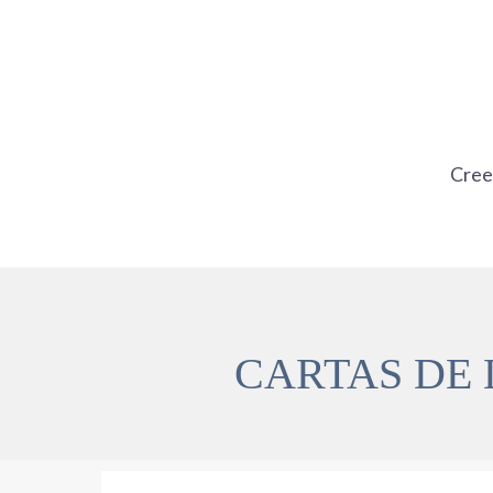
Ir
al
contenido
Cre
CARTAS DE 