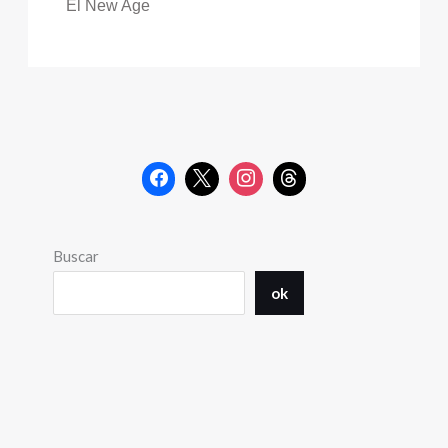
El New Age
Buscar
ok