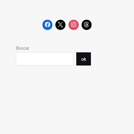
Buscar
ok