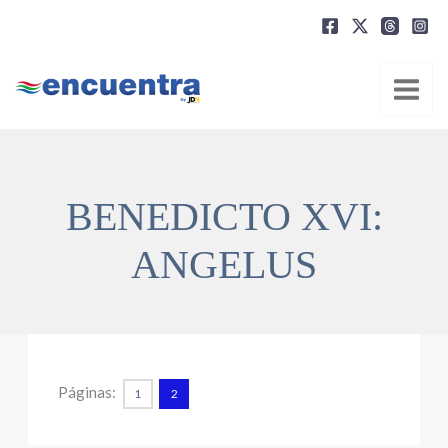
Ir
al
contenido
BENEDICTO XVI:
ANGELUS
Páginas:
1
2