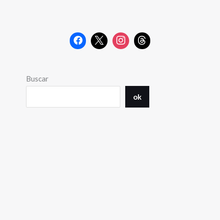
Buscar
ok