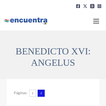
Ir
al
contenido
BENEDICTO XVI:
ANGELUS
Páginas:
1
2