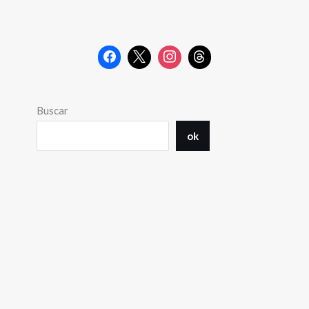
Buscar
ok