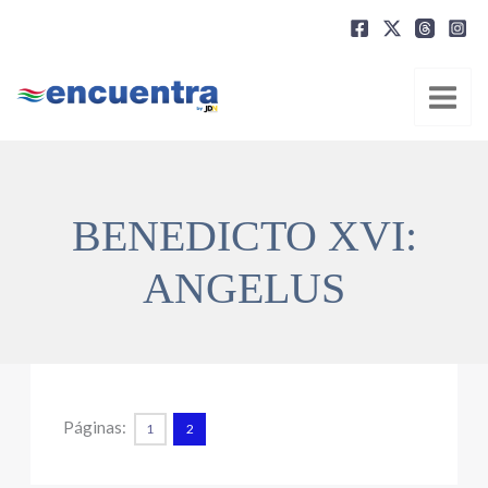
Ir
al
contenido
BENEDICTO XVI:
ANGELUS
Páginas:
1
2