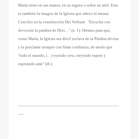
María tiene en sus manos, en su regazo o sobre un atril. Esta
es también la imagen de la Iglesia que ofrece el mismo
Concilio en la constitución Dei Verbum:
"Escucha con
devoción la palabra de Dios…" (n. 1). Oremos para que,
como María, la Iglesia sea dócil esclava de la Palabra divina
y la proclame siempre con firme confianza, de modo que
"todo el mundo, (…) oyendo crea, creyendo espere y
esperando ame" (ib.).
—————————————————————————
—–