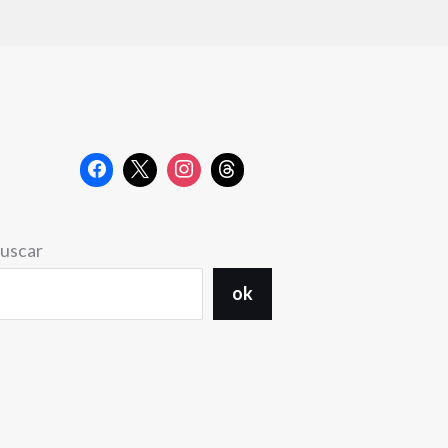
uscar
ok