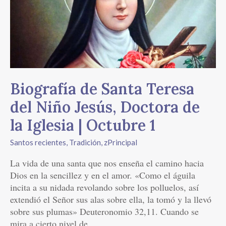
Teresa
del
Niño
Jesús,
Doctora
de
la
Biografía de Santa Teresa
Iglesia
|
del Niño Jesús, Doctora de
Octubre
la Iglesia | Octubre 1
1
Santos recientes
,
Tradición
,
zPrincipal
La vida de una santa que nos enseña el camino hacia
Dios en la sencillez y en el amor. «Como el águila
incita a su nidada revolando sobre los polluelos, así
extendió el Señor sus alas sobre ella, la tomó y la llevó
sobre sus plumas» Deuteronomio 32,11. Cuando se
mira a cierto nivel de