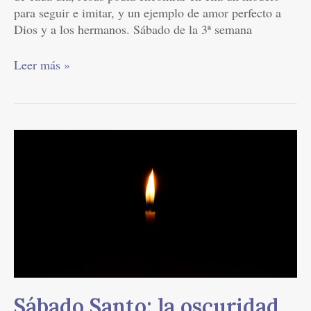
para seguir e imitar, y un ejemplo de amor perfecto a
Dios y a los hermanos. Sábado de la 3ª semana
Leer más »
Sábado
Santo:
la
oscuridad
que
prepara
la
luz
Sábado Santo: la oscuridad