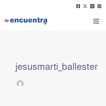
Ir
al
contenido
jesusmarti_ballester