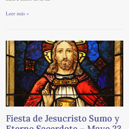
Leer más »
Fiesta
de
Jesucristo
Sumo
y
Eterno
Sacerdote
–
Mayo
23
Fiesta de Jesucristo Sumo y
Eterno Sacerdote – Mayo 23