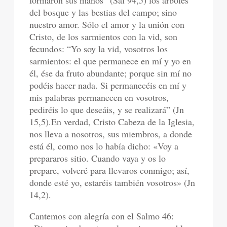
formaron sus manos” (Sal 94,5) los árboles
del bosque y las bestias del campo; sino
nuestro amor. Sólo el amor y la unión con
Cristo, de los sarmientos con la vid, son
fecundos: “Yo soy la vid, vosotros los
sarmientos: el que permanece en mí y yo en
él, ése da fruto abundante; porque sin mí no
podéis hacer nada. Si permanecéis en mí y
mis palabras permanecen en vosotros,
pediréis lo que deseáis, y se realizará” (Jn
15,5).En verdad, Cristo Cabeza de la Iglesia,
nos lleva a nosotros, sus miembros, a donde
está él, como nos lo había dicho: «Voy a
prepararos sitio. Cuando vaya y os lo
prepare, volveré para llevaros conmigo; así,
donde esté yo, estaréis también vosotros» (Jn
14,2).
Cantemos con alegría con el Salmo 46: