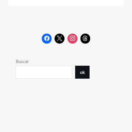
Buscar
ok