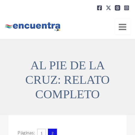
Ir
al
contenido
AL PIE DE LA
CRUZ: RELATO
COMPLETO
Páginas:
1
2