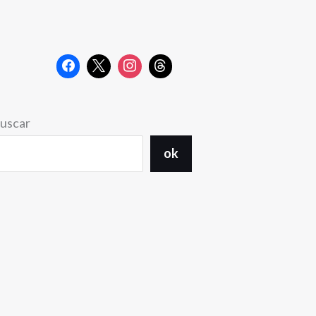
uscar
ok