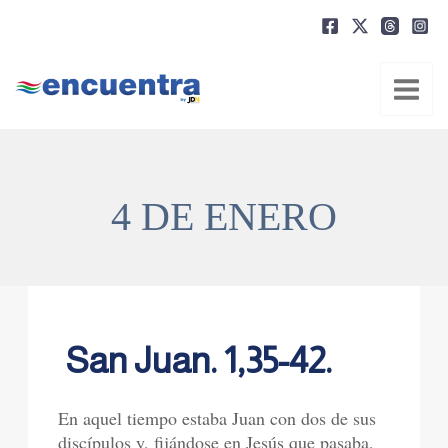
Ir
al
contenido
4 DE ENERO
San Juan. 1,35-42.
En aquel tiempo estaba Juan con dos de sus
discípulos y, fijándose en Jesús que pasaba,