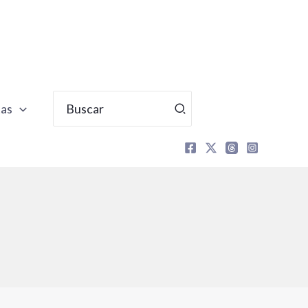
Buscar
tas
por: