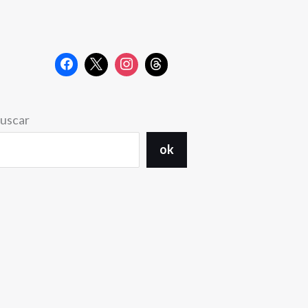
uscar
ok