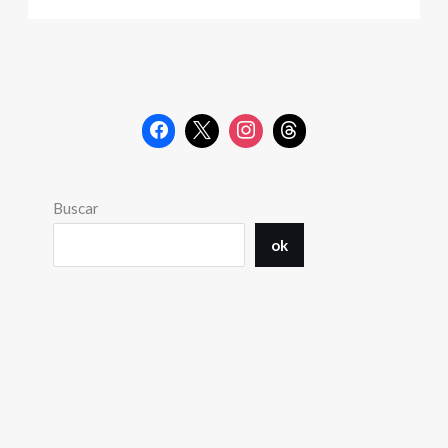
Buscar
ok