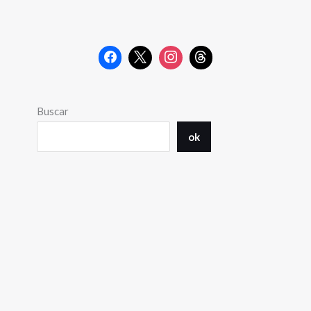
Buscar
ok