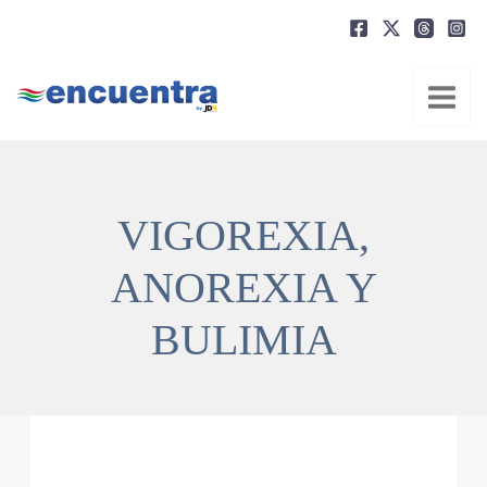
Ir
al
contenido
VIGOREXIA,
ANOREXIA Y
BULIMIA