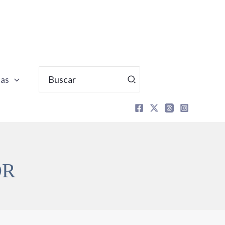
Buscar
tas
por:
OR