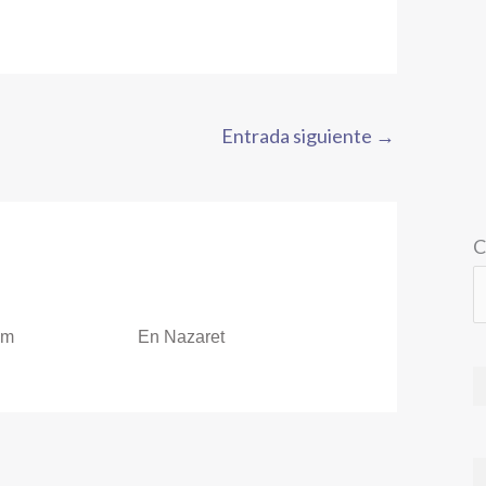
Entrada siguiente
→
C
om
En Nazaret