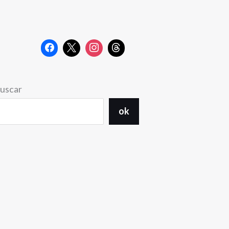
uscar
ok