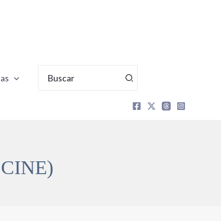
Buscar
tas
por:
CINE)