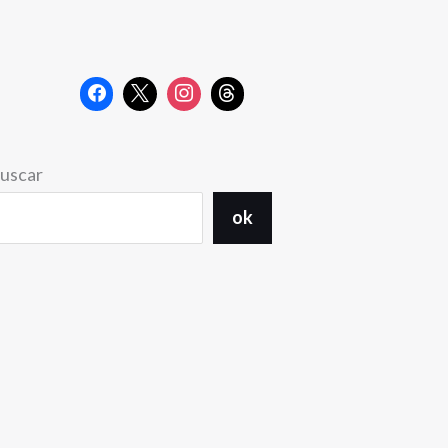
uscar
ok