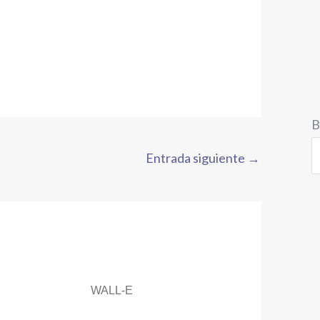
B
Entrada siguiente
→
WALL-E