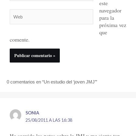
este
navegador
Web
para la
próxima vez
que
comente.
0 comentarios en “Un estudio del ‘joven JMJ’”
SONIA
25/08/2011 A LAS 16:38
He seguido las notas sobre la JMJ y me siento tan