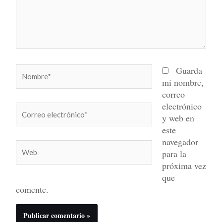
Nombre*
Guarda
mi nombre,
correo
electrónico
Correo
y web en
electrónico*
este
navegador
Web
para la
próxima vez
que
comente.