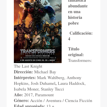
fantástica
abundante
en una
historia
pobre
Calificación:
4
Título
original:
Transformers:
The Last Knight
Dirección:
Michael Bay
Intérpretes:
Mark Wahlberg, Anthony
,
Hopkins, Josh Duhamel
Laura Haddock,
Isabela Moner, Stanley Tucci
Año:
2017, Paramount
Género:
Acción / Aventura / Ciencia Ficción
Edad apropiada:
13 +