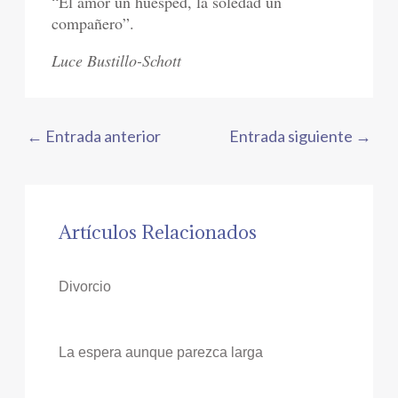
“El amor un huésped, la soledad un
compañero”.
Luce Bustillo-Schott
←
Entrada anterior
Entrada siguiente
→
Artículos Relacionados
Divorcio
La espera aunque parezca larga