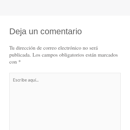
Deja un comentario
Tu dirección de correo electrónico no será
publicada.
Los campos obligatorios están marcados
con
*
Escribe
aquí...