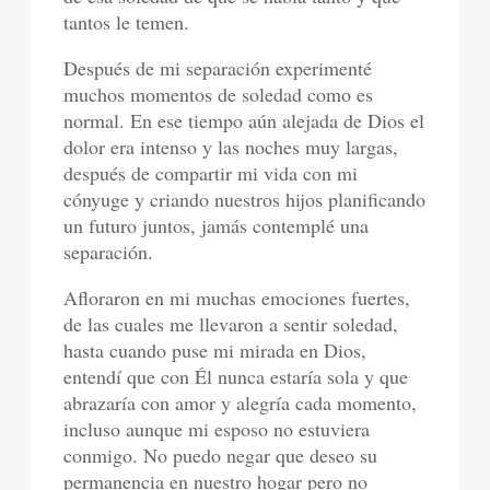
tantos le temen.
Después de mi separación experimenté
muchos momentos de soledad como es
normal. En ese tiempo aún alejada de Dios el
dolor era intenso y las noches muy largas,
después de compartir mi vida con mi
cónyuge y criando nuestros hijos planificando
un futuro juntos, jamás contemplé una
separación.
Afloraron en mi muchas emociones fuertes,
de las cuales me llevaron a sentir soledad,
hasta cuando puse mi mirada en Dios,
entendí que con Él nunca estaría sola y que
abrazaría con amor y alegría cada momento,
incluso aunque mi esposo no estuviera
conmigo. No puedo negar que deseo su
permanencia en nuestro hogar pero no