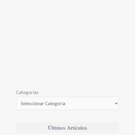
Categorías
Últimos Artículos