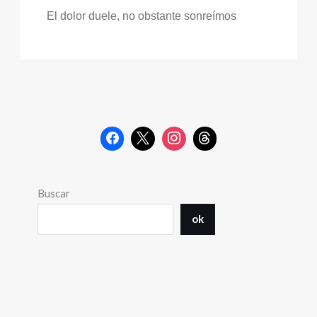
El dolor duele, no obstante sonreímos
Buscar
ok