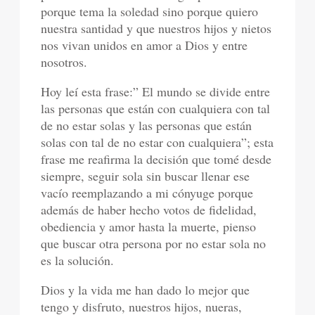
porque tema la soledad sino porque quiero
nuestra santidad y que nuestros hijos y nietos
nos vivan unidos en amor a Dios y entre
nosotros.
Hoy leí esta frase:” El mundo se divide entre
las personas que están con cualquiera con tal
de no estar solas y las personas que están
solas con tal de no estar con cualquiera”; esta
frase me reafirma la decisión que tomé desde
siempre, seguir sola sin buscar llenar ese
vacío reemplazando a mi cónyuge porque
además de haber hecho votos de fidelidad,
obediencia y amor hasta la muerte, pienso
que buscar otra persona por no estar sola no
es la solución.
Dios y la vida me han dado lo mejor que
tengo y disfruto, nuestros hijos, nueras,