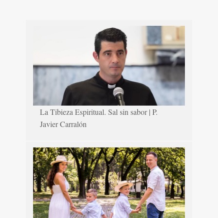
La Tibieza Espiritual. Sal sin sabor | P.
Javier Carralón