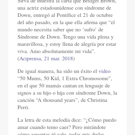
Sirva de muestra la carta que Bridget Brown,
una actriz estadounidense con síndrome de
Down, entregó al Pontífice el 21 de octubre
del año pasado, en la que ella afirma que “el
mundo necesita saber que no ‘sufro’ de
Síndrome de Down. Tengo una vida plena y
maravillosa, y estoy llena de alegría por estar
viva. Amo absolutamente mi vida”.
(
Aciprensa, 21 mar. 2018
)
De igual manera, ha sido un éxito el
video
“50 Mums, 50 Kid, 1 Extra Chromosome”,
en el que 50 mamás cantan en lenguaje de
signos a su hijo o hija con síndrome Down, la
canción “A thousand years”, de Christina
Perri.
La letra de esta melodía dice: “¿Cómo puedo
amar cuando temo caer? Pero mirándote
cómo aguantas tú solo, todas mis dudas