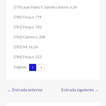
[779] Juan Pablo II. Salvifici doloris. n.24
[780] Forja n. 779
[781] Forja n. 782
[782] Camino n. 208
[783] Mt 16,24
[784] Forja n. 252
Páginas:
1
2
←
Entrada anterior
Entrada siguiente
→