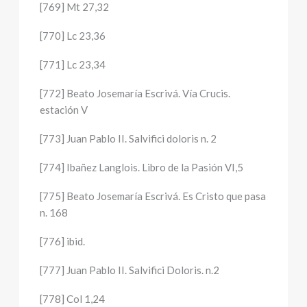
[769] Mt 27,32
[770] Lc 23,36
[771] Lc 23,34
[772] Beato Josemaría Escrivá. Vía Crucis.
estación V
[773] Juan Pablo II. Salvifici doloris n. 2
[774] Ibañez Langlois. Libro de la Pasión VI,5
[775] Beato Josemaría Escrivá. Es Cristo que pasa
n. 168
[776] ibid.
[777] Juan Pablo II. Salvifici Doloris. n.2
[778] Col 1,24