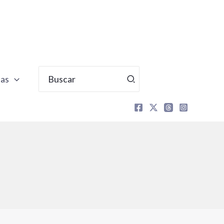
Buscar
tas
por: