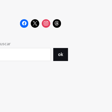
uscar
ok