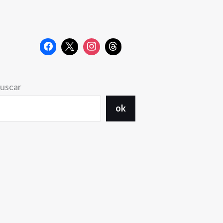
uscar
ok