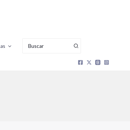
Buscar
tas
por: