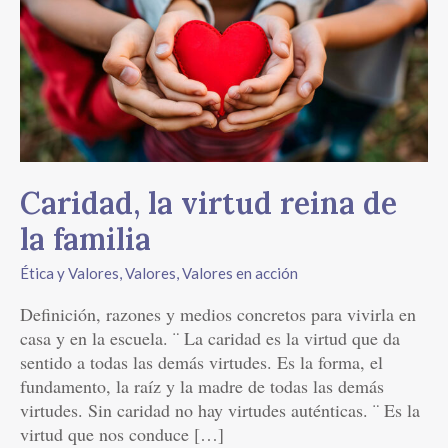
virtud
reina
de
la
familia
Caridad, la virtud reina de
la familia
Ética y Valores
,
Valores
,
Valores en acción
Definición, razones y medios concretos para vivirla en
casa y en la escuela. ¨ La caridad es la virtud que da
sentido a todas las demás virtudes. Es la forma, el
fundamento, la raíz y la madre de todas las demás
virtudes. Sin caridad no hay virtudes auténticas. ¨ Es la
virtud que nos conduce […]