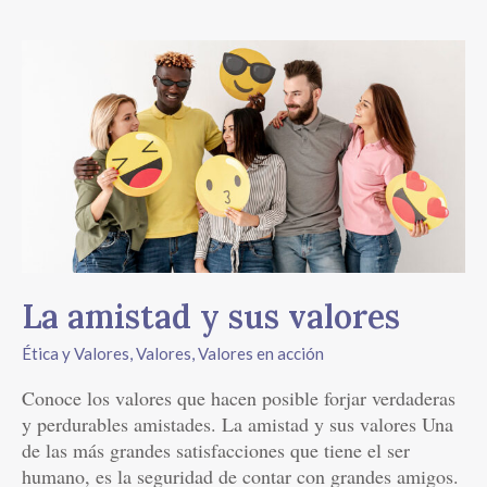
La
amistad
y
sus
valores
La amistad y sus valores
Ética y Valores
,
Valores
,
Valores en acción
Conoce los valores que hacen posible forjar verdaderas
y perdurables amistades. La amistad y sus valores Una
de las más grandes satisfacciones que tiene el ser
humano, es la seguridad de contar con grandes amigos.