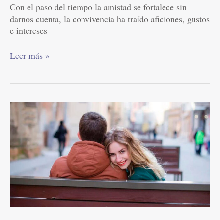
Con el paso del tiempo la amistad se fortalece sin
darnos cuenta, la convivencia ha traído aficiones, gustos
e intereses
Leer más »
Valores
en
el
noviazgo