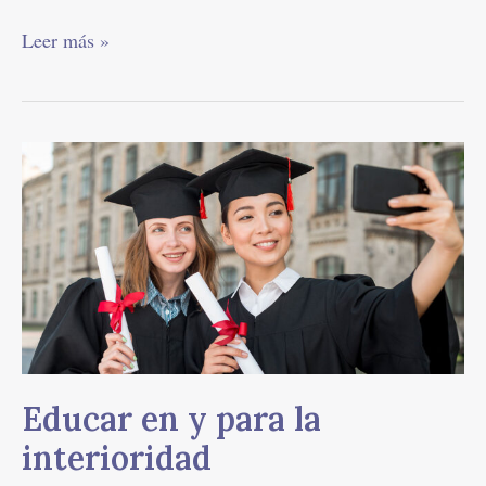
Leer más »
Educar
en
y
para
la
interioridad
Educar en y para la
interioridad