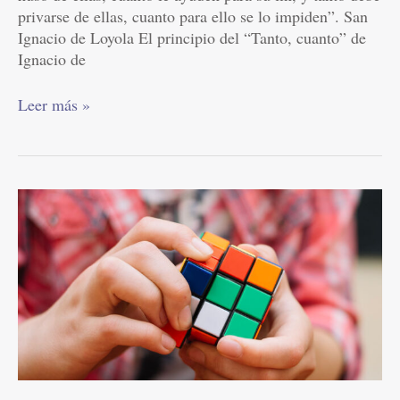
privarse de ellas, cuanto para ello se lo impiden”. San
Ignacio de Loyola El principio del “Tanto, cuanto” de
Ignacio de
Leer más »
La
vida
difícil
la
hacemos
nosotros