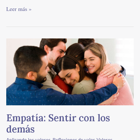
Leer más »
Empatía:
Sentir
con
los
demás
Empatía: Sentir con los
demás
Aplicando los valores
,
Reflexiones de valor
,
Valores