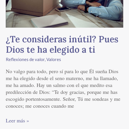
te
ha
elegido
a
ti
¿Te consideras inútil? Pues
Dios te ha elegido a ti
Reflexiones de valor
,
Valores
No valgo para todo, pero sí para lo que Él sueña Dios
me ha elegido desde el seno materno, me ha llamado,
me ha amado. Hay un salmo con el que medito esa
predilección de Dios: “Te doy gracias, porque me has
escogido portentosamente. Señor, Tú me sondeas y me
conoces; me conoces cuando me
Leer más »