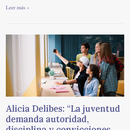
Leer más »
Alicia
Delibes:
“La
juventud
demanda
autoridad,
disciplina
y
convicciones,
todo
Alicia Delibes: “La juventud
lo
que
demanda autoridad,
no
disciplina y convicciones,
les