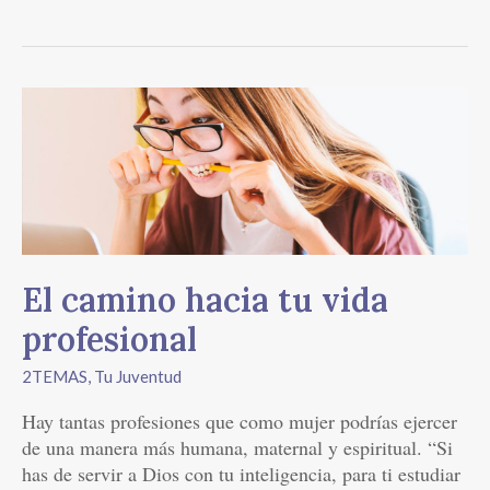
El
camino
hacia
tu
vida
profesional
El camino hacia tu vida
profesional
2TEMAS
,
Tu Juventud
Hay tantas profesiones que como mujer podrías ejercer
de una manera más humana, maternal y espiritual. “Si
has de servir a Dios con tu inteligencia, para ti estudiar