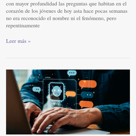
con mayor profundidad las preguntas que habitan en el
corazón de los jóvenes de hoy asta hace pocas semanas
no era reconocido el nombre ni el fenómeno, pero
repentinamente
Leer más »
Por
qué
la
Iglesia
católica
necesita
tomarse
más
en