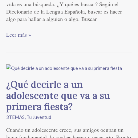
vida es una búsqueda. ¿Y qué es buscar? Según el
Diccionario de la Lengua Española, buscar es hacer
algo para hallar a alguien o algo. Buscar
Leer más »
¿Qué
decirle
a
¿Qué decirle a un
un
adolescente que va a su
adolescente
que
primera fiesta?
va
3TEMAS
,
Tu Juventud
a
su
Cuando un adolescente crece, sus amigos ocupan un
primera
lugar fundamental, lo cual es bueno y necesario. Pronto