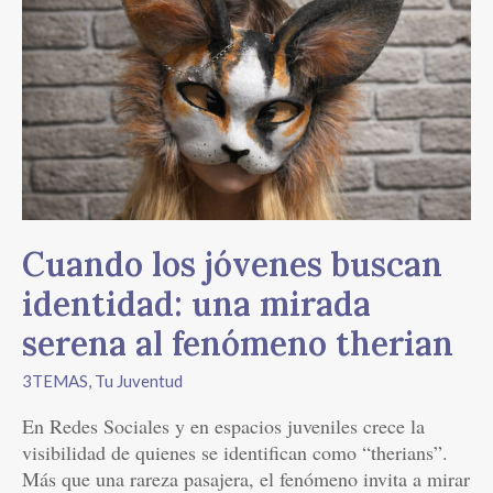
los
jóvenes
buscan
identidad:
una
mirada
serena
al
fenómeno
Cuando los jóvenes buscan
therian
identidad: una mirada
serena al fenómeno therian
3TEMAS
,
Tu Juventud
En Redes Sociales y en espacios juveniles crece la
visibilidad de quienes se identifican como “therians”.
Más que una rareza pasajera, el fenómeno invita a mirar