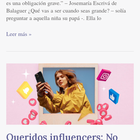
es una obligación grave.” – Josemaría Escrivá de
Balaguer ¿Qué vas a ser cuando seas grande? – solía
preguntar a aquella niña su papá -. Ella lo
Leer más »
Queridos
influencers:
No
estamos
hechos
para
tanta
intimidad
Queridos influencers: No