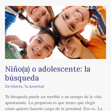
Niño(a)
o
adolescente:
la
búsqueda
Niño(a) o adolescente: la
búsqueda
De Interés
,
Tu Juventud
Tu búsqueda puede ser terrible o un tiempo de la vida
apasionante. La propuesta es que tienes que elegir
cómo quieres hacerte cargo de tu juventud. Eso es. La