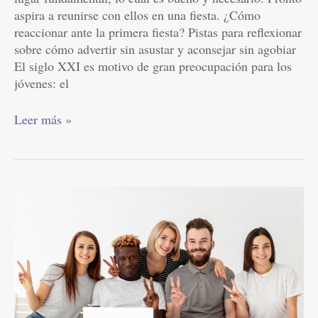
fiesta?
aspira a reunirse con ellos en una fiesta. ¿Cómo
reaccionar ante la primera fiesta? Pistas para reflexionar
sobre cómo advertir sin asustar y aconsejar sin agobiar
El siglo XXI es motivo de gran preocupación para los
jóvenes: el
Leer más »
Cómo
descubrir
tu
misión
y
vocación