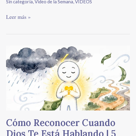
Sin categoría
,
Video de la Semana
,
VIDEOS
Leer más »
Cómo
Reconocer
Cuando
Dios
Te
Está
Hablando
|
5
Señales
Cómo Reconocer Cuando
Concretas
que
Dios Te Está Hablando | 5