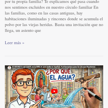
por tu propia familia? Te explicamos qué pasa cuando
recibes
nos sentimos excluidos en nuestro círculo familiar En
una
las familias, como en las casas antiguas, hay
invitación?
habitaciones iluminadas y rincones donde se acumula el
polvo por las viejas heridas. Basta una invitación que no
llega, un asiento que
Leer más »
El
secreto
del
agua
en
la
Biblia