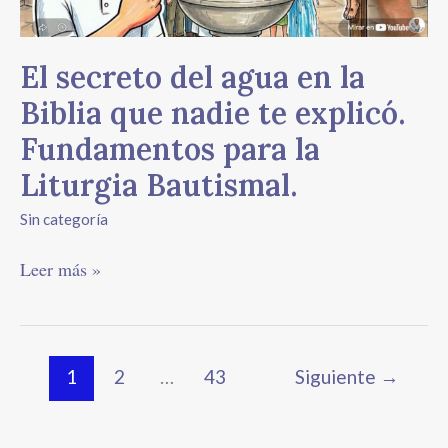
que
nadie
te
El secreto del agua en la
explicó.
Fundamentos
Biblia que nadie te explicó.
para
Fundamentos para la
la
Liturgia
Liturgia Bautismal.
Bautismal.
Sin categoría
Leer más »
1
2
…
43
Siguiente
→