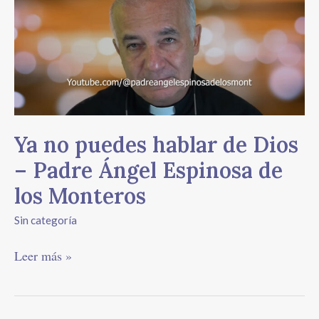
puedes
hablar
de
Dios
–
Padre
Ángel
Espinosa
Ya no puedes hablar de Dios
de
los
– Padre Ángel Espinosa de
Monteros
los Monteros
Sin categoría
Leer más »