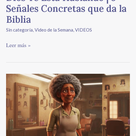
da
Señales Concretas que da la
la
Biblia
Biblia
Sin categoría
,
Video de la Semana
,
VIDEOS
Leer más »
NACISTE
Para
Brillar:
Una
Lección
para
la
Vida