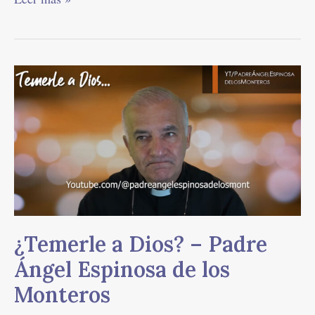
¿Temerle
a
Dios?
–
Padre
Ángel
Espinosa
de
los
Monteros
¿Temerle a Dios? – Padre
Ángel Espinosa de los
Monteros