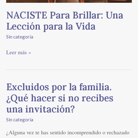
NACISTE Para Brillar: Una
Lección para la Vida
Sin categoría
Leer más »
Excluidos
Excluidos por la familia.
por
¿Qué hacer si no recibes
la
familia.
una invitación?
¿Qué
Sin categoría
hacer
si
¿Alguna vez te has sentido incomprendido o rechazado
no