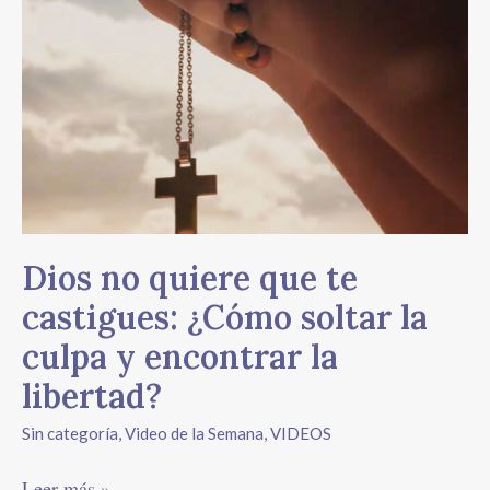
Dios
no
quiere
que
te
castigues:
¿Cómo
soltar
la
culpa
Dios no quiere que te
y
encontrar
castigues: ¿Cómo soltar la
la
culpa y encontrar la
libertad?
libertad?
Sin categoría
,
Video de la Semana
,
VIDEOS
Leer más »