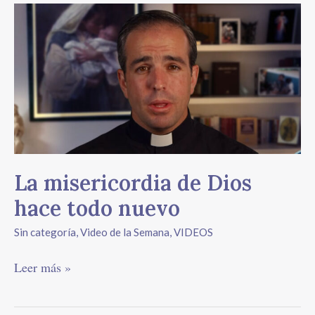
La
misericordia
de
Dios
hace
todo
nuevo
La misericordia de Dios
hace todo nuevo
Sin categoría
,
Video de la Semana
,
VIDEOS
Leer más »