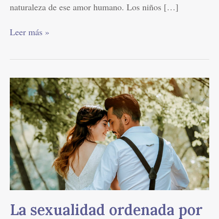
naturaleza de ese amor humano. Los niños […]
Leer más »
La
sexualidad
ordenada
por
Dios
La sexualidad ordenada por