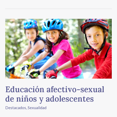
Educación
afectivo-
sexual
de
niños
y
adolescentes
Educación afectivo-sexual
de niños y adolescentes
Destacados
,
Sexualidad