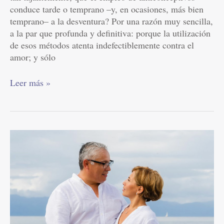
conduce tarde o temprano –y, en ocasiones, más bien
temprano– a la desventura? Por una razón muy sencilla,
a la par que profunda y definitiva: porque la utilización
de esos métodos atenta indefectiblemente contra el
amor; y sólo
Leer más »
La
afectividad,
la
sexualidad
y
la
creatividad