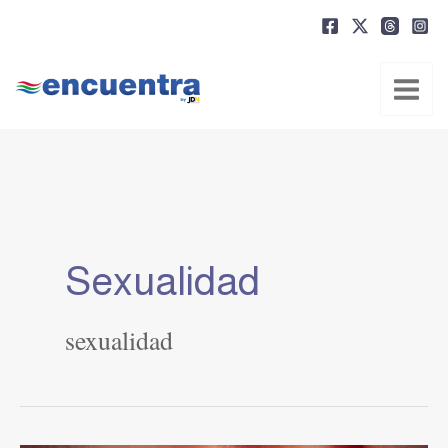
Ir
al
contenido
Sexualidad
sexualidad