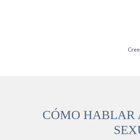
Ir
al
contenido
Cre
CÓMO HABLAR A
SEX