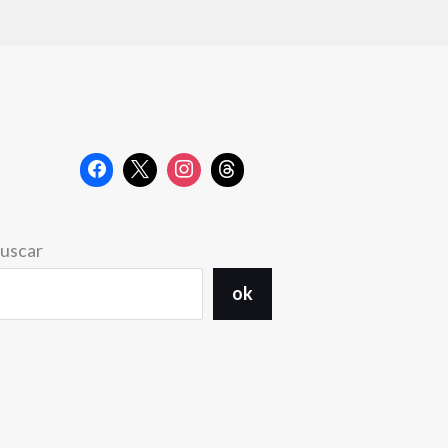
uscar
ok