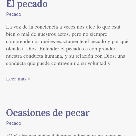
El
El pecado
pecado
Pecado
La voz de la conciencia a veces nos dice lo que está
bien o mal de nuestros actos, pero no siempre
comprendemos qué es exactamente el pecado y por qué
ofende a Dios. Entender el pecado es comprender
nuestra conducta humana, y su relación con Dios; una
conducta que puede contravenir a su voluntad y
Leer más »
Ocasiones
Ocasiones de pecar
de
Pecado
pecar
¿Qué circunstancias debemos evitar para no ofender a