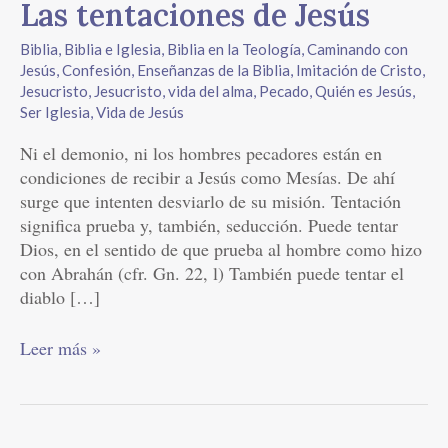
Las
Las tentaciones de Jesús
tentaciones
Biblia
,
Biblia e Iglesia
,
Biblia en la Teología
,
Caminando con
de
Jesús
,
Confesión
,
Enseñanzas de la Biblia
,
Imitación de Cristo
,
Jesús
Jesucristo
,
Jesucristo, vida del alma
,
Pecado
,
Quién es Jesús
,
Ser Iglesia
,
Vida de Jesús
Ni el demonio, ni los hombres pecadores están en
condiciones de recibir a Jesús como Mesías. De ahí
surge que intenten desviarlo de su misión. Tentación
significa prueba y, también, seducción. Puede tentar
Dios, en el sentido de que prueba al hombre como hizo
con Abrahán (cfr. Gn. 22, l) También puede tentar el
diablo […]
Leer más »