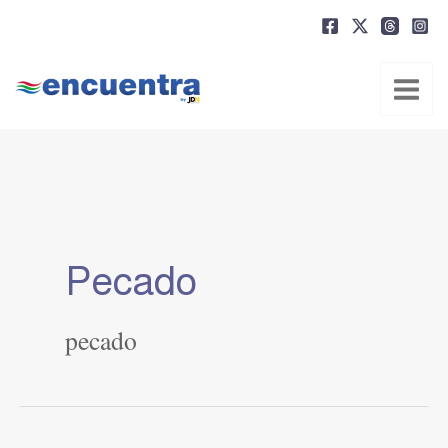
Ir
al
contenido
Pecado
pecado